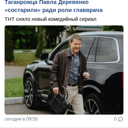
Таганрожца Павла Деревянко
«состарили» ради роли главврача
ТНТ сняло новый комедийный сериал
сегодня в 09:50
0