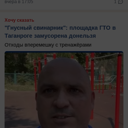
вчера в 17:05
1
Хочу сказать
"Гнусный свинарник": площадка ГТО в
Таганроге замусорена донельзя
Отходы вперемешку с тренажёрами