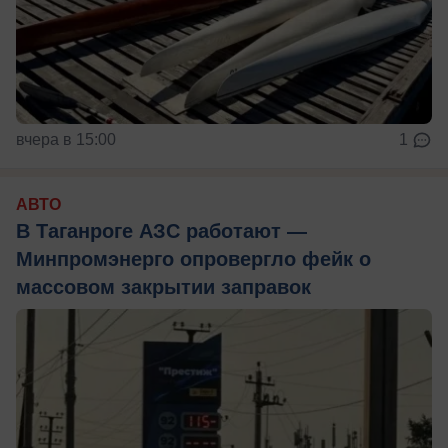
вчера в 15:00
1
АВТО
В Таганроге АЗС работают —
Минпромэнерго опровергло фейк о
массовом закрытии заправок