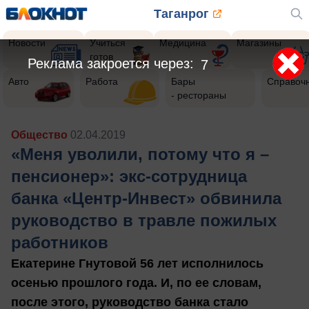
Таганрог
Новости
Учиться
Медицина
Магазины
готов
Реклама закроется через:
5
Авто
Работа
Бары
Справоч
- рестораны
Общество
02.04.2019
«Меня уволили, потому что я –
пенсионер»: экс-сотрудница
банка «Центр-Инвест» обвинила
руководство в травле пожилых
работников
Екатерине Гнутовой 56 лет исполнилось
осенью прошлого года. И, по ее словам,
после этого, руководство банка стало