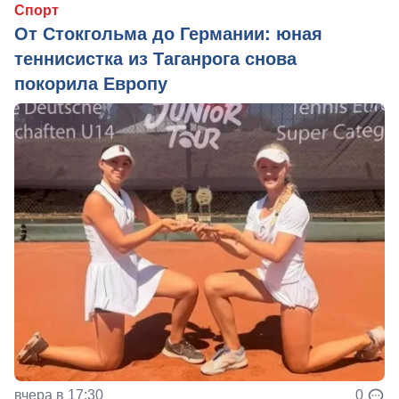
Спорт
От Стокгольма до Германии: юная
теннисистка из Таганрога снова
покорила Европу
вчера в 17:30
0