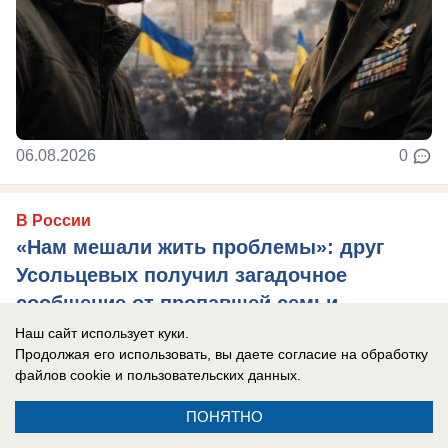
06.08.2026
0
В России
«Нам мешали жить проблемы»: друг
Усольцевых получил загадочное
сообщение от пропавшей семьи
Новая тайна Усольцевых: послание пришло
Наш сайт использует куки.
Продолжая его использовать, вы даете согласие на обработку
спустя 10 месяцев после исчезновения.
файлов cookie
и пользовательских данных.
ПОНЯТНО