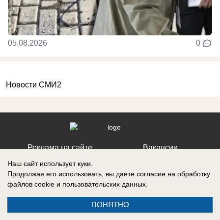
05.08.2026
0
Новости СМИ2
Реклама на сайте
Вакансии
Контакты
Информация
Наш сайт использует куки.
Продолжая его использовать, вы даете согласие на обработку
файлов cookie
и пользовательских данных.
ПОНЯТНО
Запись о регистрации СМИ: Эл № ФС 77-73438, выдано Федеральной