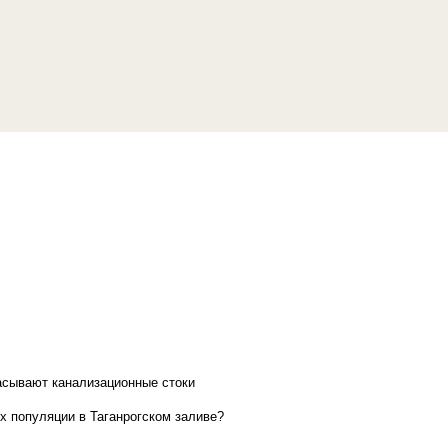
асывают канализационные стоки
х популяции в Таганрогском заливе?