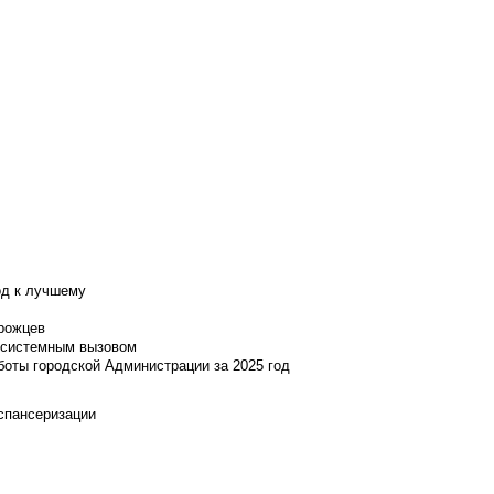
од к лучшему
нрожцев
и системным вызовом
боты городской Администрации за 2025 год
испансеризации