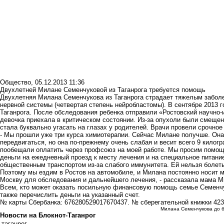
Общество
,
05.12.2013 11:36
Двухлетней Милане Семенчуковой из Таганрога требуется помощь
Двухлетняя Милана Семенчукова из Таганрога страдает тяжелым заболе
нервной системы (четвертая степень нейробластомы). В сентябре 2013 
Таганрога. После обследования ребенка отправили «Ростовский научно-
девочка приехала в критическом состоянии. Из-за опухоли были смещен
стала буквально угасать на глазах у родителей. Врачи провели срочное
- Мы прошли уже три курса химиотерапии. Сейчас Милане получше. Она
передвигаться, но она по-прежнему очень слабая и весит всего 9 килог
пообещали оплатить через профсоюз на моей работе. Мы просим помо
деньги на ежедневный проезд к месту лечения и на специальное питани
общественным транспортом из-за слабого иммунитета. Ей нельзя болеть
Поэтому мы ездим в Ростов на автомобиле, и Милана постоянно носит 
Москву для обследования и дальнейшего лечения, - рассказала мама 
Всем, кто может оказать посильную финансовую помощь семье Семенчу
также перечислить деньги на указанный счет.
№ карты Сбербанка: 676280529017670437. № сберегательной книжки 423
Милана Семенчукова до 
Новости на Блoкнoт-Таганрог
таганрог