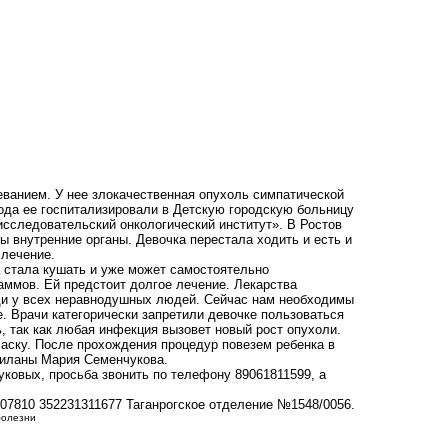
ванием. У нее злокачественная опухоль симпатической
года ее госпитализировали в Детскую городскую больницу
исследовательский онкологический институт». В Ростов
ы внутренние органы. Девочка перестала ходить и есть и
 лечение.
 стала кушать и уже может самостоятельно
раммов. Ей предстоит долгое лечение. Лекарства
щи у всех неравнодушных людей. Сейчас нам необходимы
е. Врачи категорически запретили девочке пользоваться
, так как любая инфекция вызовет новый рост опухоли.
маску. После прохождения процедур повезем ребенка в
Миланы Мария Семенчукова.
ковых, просьба звонить по телефону 89061811599, а
07810 352231311677 Таганрогское отделение №1548/0056.
болезни