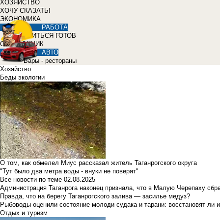
ХОЗЯЙСТВО
ХОЧУ СКАЗАТЬ!
ЭКОНОМИКА
РАБОТА
УЧИТЬСЯ ГОТОВ
СПРАВОЧНИК
АВТО
Бары - рестораны
Хозяйство
Беды экологии
О том, как обмелел Миус рассказал житель Таганрогского округа
"Тут было два метра воды - внуки не поверят"
Все новости по теме
02.08.2025
Администрация Таганрога наконец признала, что в Малую Черепаху сбр
Правда, что на берегу Таганрогского залива — засилье медуз?
Рыбоводы оценили состояние молоди судака и тарани: восстановят ли и
Отдых и туризм