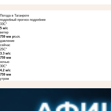
Погода в Таганроге
подробный прогноз
подробнее
33C°
5 м/с
ветер
759 мм рт.ст.
давление
сейчас
25C°
3.3 м/с
759 мм
ночью
30C°
4.2 м/с
759 мм
утром