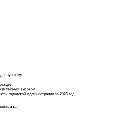
од к лучшему
нрожцев
и системным вызовом
боты городской Администрации за 2025 год
ектом г...