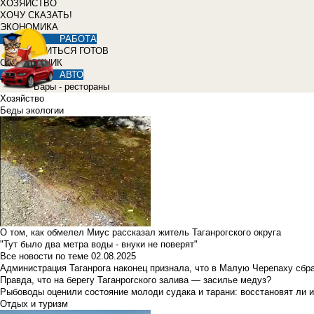
ХОЗЯЙСТВО
ХОЧУ СКАЗАТЬ!
ЭКОНОМИКА
РАБОТА
УЧИТЬСЯ ГОТОВ
СПРАВОЧНИК
АВТО
Бары - рестораны
Хозяйство
Беды экологии
О том, как обмелел Миус рассказал житель Таганрогского округа
"Тут было два метра воды - внуки не поверят"
Все новости по теме
02.08.2025
Администрация Таганрога наконец признала, что в Малую Черепаху сбр
Правда, что на берегу Таганрогского залива — засилье медуз?
Рыбоводы оценили состояние молоди судака и тарани: восстановят ли и
Отдых и туризм