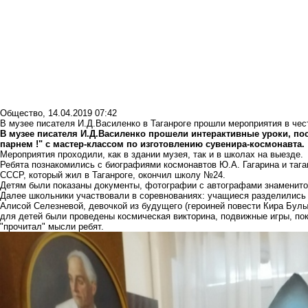
Общество
,
14.04.2019 07:42
В музее писателя И.Д.Василенко в Таганроге прошли мероприятия в чес
В музее писателя И.Д.Василенко прошели интерактивные уроки, по
парнем !" с мастер-классом по изготовлению сувенира-космонавта.
Мероприятия проходили, как в здании музея, так и в школах на выезде.
Ребята познакомились с биографиями космонавтов Ю.А. Гагарина и таг
СССР, который жил в Таганроге, окончил школу №24.
Детям были показаны документы, фотографии с автографами знаменито
Далее школьники участвовали в соревнованиях: учащиеся разделились
Алисой Селезневой, девочкой из будущего (героиней повести Кира Булы
для детей были проведены космическая викторина, подвижные игры, п
"прочитал" мысли ребят.