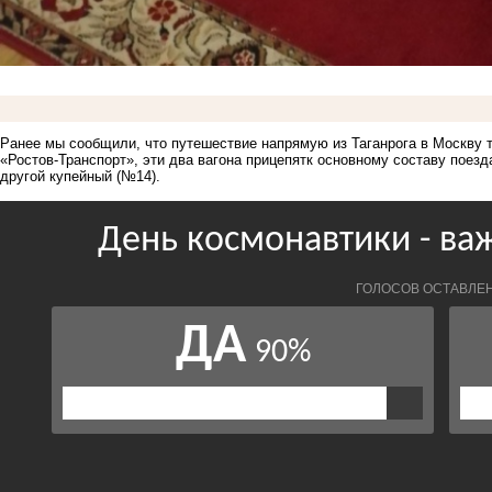
Ранее мы сообщили, что путешествие напрямую из Таганрога в Москву 
«Ростов-Транспорт», э
ти два вагона прицепят
к основному составу поезд
другой купейный (№14).