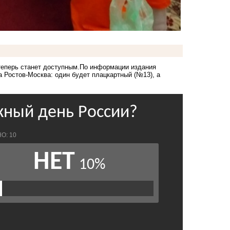
теперь станет доступным.По информации издания
а Ростов-Москва: один будет плацкартный (№13), а