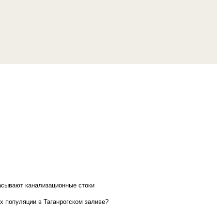
асывают канализационные стоки
х популяции в Таганрогском заливе?