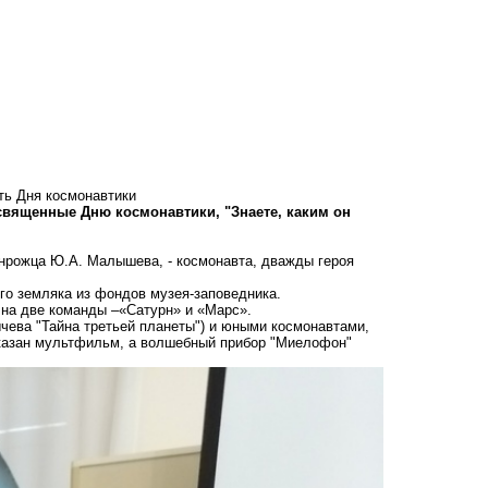
ть Дня космонавтики
священные Дню космонавтики, "Знаете, каким он
анрожца Ю.А. Малышева, - космонавта, дважды героя
го земляка из фондов музея-заповедника.
 на две команды –«Сатурн» и «Марс».
чева "Тайна третьей планеты") и юными космонавтами,
оказан мультфильм, а волшебный прибор "Миелофон"