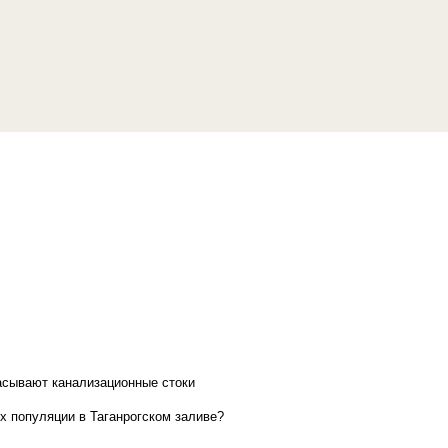
асывают канализационные стоки
х популяции в Таганрогском заливе?