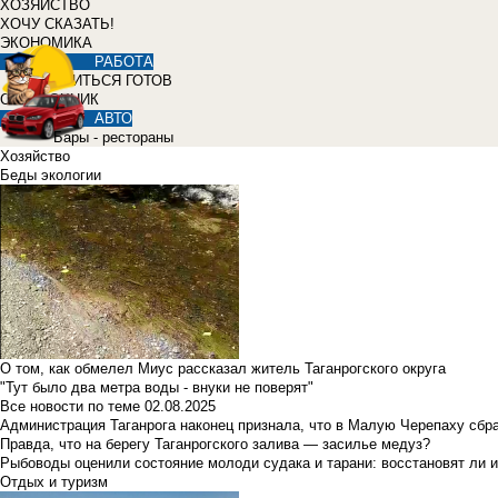
ХОЗЯЙСТВО
ХОЧУ СКАЗАТЬ!
ЭКОНОМИКА
РАБОТА
УЧИТЬСЯ ГОТОВ
СПРАВОЧНИК
АВТО
Бары - рестораны
Хозяйство
Беды экологии
О том, как обмелел Миус рассказал житель Таганрогского округа
"Тут было два метра воды - внуки не поверят"
Все новости по теме
02.08.2025
Администрация Таганрога наконец признала, что в Малую Черепаху сбр
Правда, что на берегу Таганрогского залива — засилье медуз?
Рыбоводы оценили состояние молоди судака и тарани: восстановят ли и
Отдых и туризм