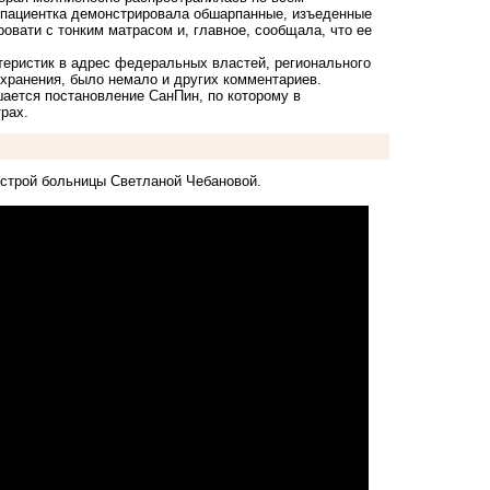
я пациентка демонстрировала обшарпанные, изъеденные
овати с тонким матрасом и, главное, сообщала, что ее
теристик в адрес федеральных властей, регионального
хранения, было немало и других комментариев.
шается постановление СанПин, по которому в
рах.
естрой больницы Светланой Чебановой.