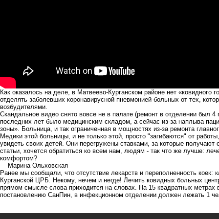
Как оказалось на деле, в Матвеево-Курганском районе нет «ковидного г
отделять заболевших коронавирусной пневмонией больных от тех, кот
возбудителями.
Скандальное видео снято вовсе не в палате (ремонт в отделении был 4 
последних лет было медицинским складом, а сейчас из-за наплыва пац
зоны». Больница, и так ограниченная в мощностях из-за ремонта главно
Медики этой больницы, и не только этой, просто "загибаются" от работ
увидеть своих детей. Они перегружены ставками, за которые получают 
статьи, хочется обратиться ко всем нам, людям - так что же лучше: ле
комфортом?
Марина Ольховская
Ранее мы сообщали, что
о
тсутствие лекарств и переполненность коек: 
Курганской ЦРБ
. Некому, нечем и негде! Лечить ковидных больных цен
прямом смысле слова приходится на словах. На 15 квадратных метрах в
постановлению СанПин, в инфекционном отделении должен лежать 1 чел