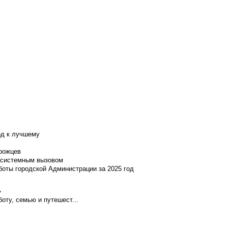
од к лучшему
нрожцев
и системным вызовом
боты городской Администрации за 2025 год
»
оту, семью и путешест...