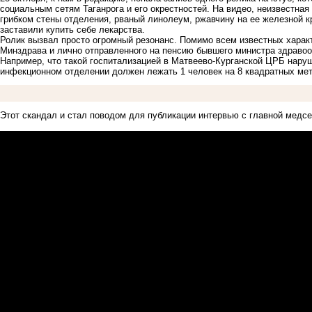
социальным сетям Таганрога и его окрестностей. На видео, неизвестна
грибком стены отделения, рваный линолеум, ржавчину на ее железной кр
заставили купить себе лекарства.
Ролик вызвал просто огромный резонанс. Помимо всем известных харак
Минздрава и лично отправленного на пенсию бывшего министра здравоо
Например, что такой госпитализацией в Матвеево-Курганской ЦРБ нару
инфекционном отделении должен лежать 1 человек на 8 квадратных мет
Этот скандал и стал поводом для публикации интервью с главной медс