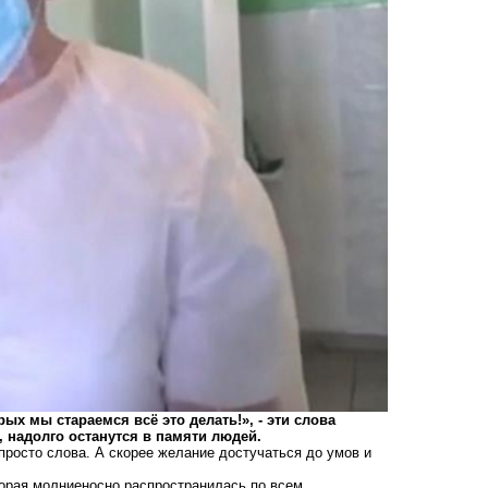
ых мы стараемся всё это делать!», - эти слова
 надолго останутся в памяти людей.
просто слова. А скорее желание достучаться до умов и
оторая молниеносно распространилась по всем