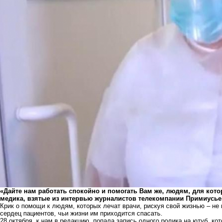
«Дайте нам работать спокойно и помогать Вам же, людям, для котор
медика, взятые из интервью журналистов телекомпании Примиусье,
Крик о помощи к людям, которых лечат врачи, рискуя свой жизнью – не 
сердец пациентов, чьи жизни им приходится спасать.
28 октября, к нам в редакцию, попала запись одного ролика на ютуб, к