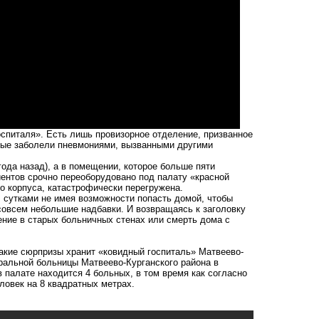
оспиталя». Есть лишь провизорное отделение, призванное
орые заболели пневмониями, вызванными другими
года назад), а в помещении, которое больше пяти
иентов срочно переоборудовано под палату «красной
го корпуса, катастрофически перегружена.
ы, сутками не имея возможности попасть домой, чтобы
совсем небольшие надбавки. И возвращаясь к заголовку
чение в старых больничных стенах или смерть дома с
какие сюрпризы хранит «ковидный госпиталь» Матвеево-
тральной больницы Матвеево-Курганского района в
 палате находится 4 больных, в том время как согласно
овек на 8 квадратных метрах.