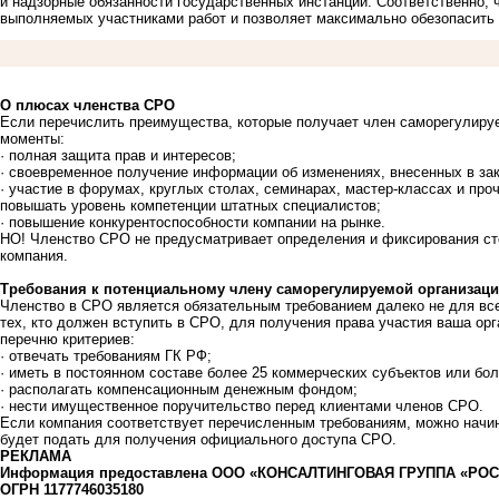
и надзорные обязанности государственных инстанций. Соответственно,
выполняемых участниками работ и позволяет максимально обезопасить 
О плюсах членства СРО
Если перечислить преимущества, которые получает член саморегулиру
моменты:
· полная защита прав и интересов;
· своевременное получение информации об изменениях, внесенных в за
· участие в форумах, круглых столах, семинарах, мастер-классах и пр
повышать уровень компетенции штатных специалистов;
· повышение конкурентоспособности компании на рынке.
НО! Членство СРО не предусматривает определения и фиксирования сто
компания.
Требования к потенциальному члену саморегулируемой организац
Членство в СРО является обязательным требованием далеко не для все
тех, кто должен вступить в СРО, для получения права участия ваша ор
перечню критериев:
· отвечать требованиям ГК РФ;
· иметь в постоянном составе более 25 коммерческих субъектов или б
· располагать компенсационным денежным фондом;
· нести имущественное поручительство перед клиентами членов СРО.
Если компания соответствует перечисленным требованиям, можно начин
будет подать для получения официального доступа СРО.
РЕКЛАМА
Информация предоставлена ООО «КОНСАЛТИНГОВАЯ ГРУППА «РОС
ОГРН 1177746035180