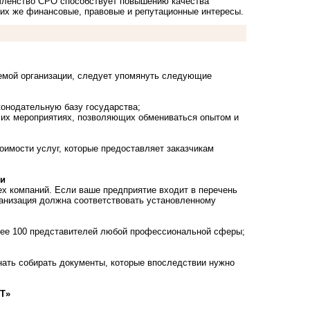
 членство СРО способствует повышению качества
их же финансовые, правовые и репутационные интересы.
емой организации, следует упомянуть следующие
конодательную базу государства;
очих мероприятиях, позволяющих обмениваться опытом и
имости услуг, которые предоставляет заказчикам
ии
х компаний. Если ваше предприятие входит в перечень
ганизация должна соответствовать установленному
олее 100 представителей любой профессиональной сферы;
ать собирать документы, которые впоследствии нужно
Т»