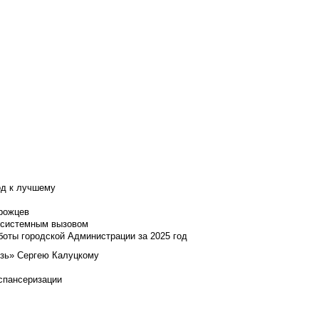
од к лучшему
нрожцев
и системным вызовом
боты городской Администрации за 2025 год
язь» Сергею Калуцкому
испансеризации