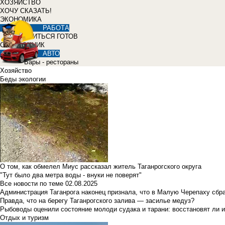
ХОЗЯЙСТВО
ХОЧУ СКАЗАТЬ!
ЭКОНОМИКА
РАБОТА
УЧИТЬСЯ ГОТОВ
СПРАВОЧНИК
АВТО
Бары - рестораны
Хозяйство
Беды экологии
О том, как обмелел Миус рассказал житель Таганрогского округа
"Тут было два метра воды - внуки не поверят"
Все новости по теме
02.08.2025
Администрация Таганрога наконец признала, что в Малую Черепаху сбр
Правда, что на берегу Таганрогского залива — засилье медуз?
Рыбоводы оценили состояние молоди судака и тарани: восстановят ли и
Отдых и туризм