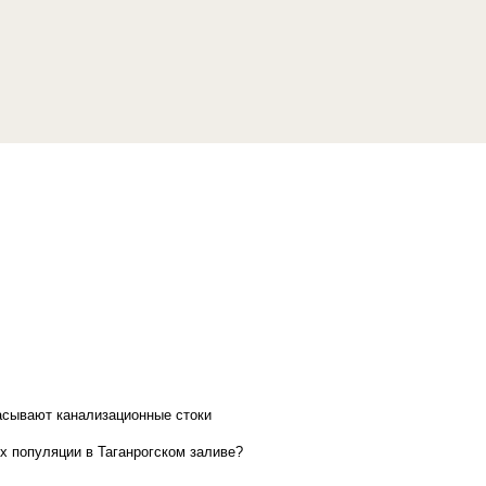
асывают канализационные стоки
х популяции в Таганрогском заливе?