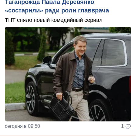
Таганрожца Павла Деревянко
«состарили» ради роли главврача
ТНТ сняло новый комедийный сериал
сегодня в 09:50
1