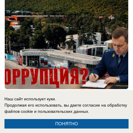
06.08.2026
0
Наш сайт использует куки.
Продолжая его использовать, вы даете согласие на обработку
файлов cookie
и пользовательских данных.
В России
СВО новости: украинцы платят за
ПОНЯТНО
«похищения» с учений, Трамп отказал