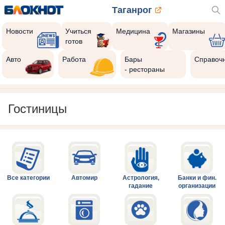
Таганрог
Новости
Учиться
Медицина
Магазины
готов
Авто
Работа
Бары
Справоч
- рестораны
Гостиницы
Все категории
Автомир
Астрология,
Банки и фин.
гадание
организации