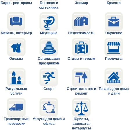
Бары - рестораны
Бытовая и
Зоомир
Красота
оргтехника
Мебель, интерьер
Медицина
Недвижимость
Обучение
Одежда
Организация
Отдых и туризм
Продукты
праздников
Ритуальные
Спорт
Строительство и
Товары для дома
услуги
ремонт
и дачи
Транспортные
Услуги для дома и
Юристы,
перевозки
офиса
адвокаты,
нотариусы