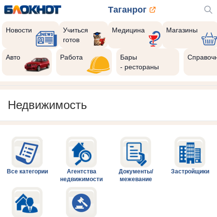
Таганрог
Новости
Учиться
Медицина
Магазины
готов
Авто
Работа
Бары
Справоч
- рестораны
Недвижимость
Все категории
Агентства
Документы/
Застройщики
недвижимости
межевание