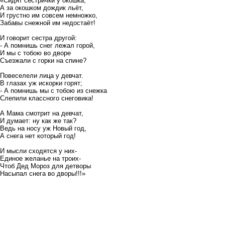
«Сидят сестрички у окошка,
А за окошком дождик льёт,
И грустно им совсем немножко,
Забавы снежной им недостаёт!
И говорит сестра другой:
- А помнишь снег лежал горой,
И мы с тобою во дворе
Съезжали с горки на спине?
Повеселели лица у девчат.
В глазах уж искорки горят;
- А помнишь мы с тобою из снежка
Слепили классного снеговика!
А Мама смотрит на девчат,
И думает: ну как же так?
Ведь на носу уж Новый год,
А снега нет который год!
И мысли сходятся у них-
Единое желанье на троих-
Чтоб Дед Мороз для детворы
Насыпал снега во дворы!!!»