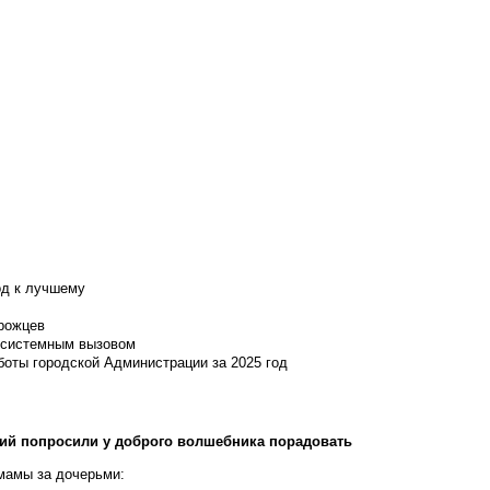
од к лучшему
нрожцев
и системным вызовом
боты городской Администрации за 2025 год
лий попросили у доброго волшебника порадовать
мамы за дочерьми: