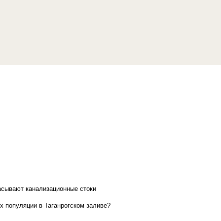
асывают канализационные стоки
х популяции в Таганрогском заливе?