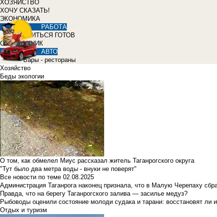
ХОЗЯЙСТВО
ХОЧУ СКАЗАТЬ!
ЭКОНОМИКА
РАБОТА
УЧИТЬСЯ ГОТОВ
СПРАВОЧНИК
АВТО
Бары - рестораны
Хозяйство
Беды экологии
О том, как обмелел Миус рассказал житель Таганрогского округа
"Тут было два метра воды - внуки не поверят"
Все новости по теме
02.08.2025
Администрация Таганрога наконец признала, что в Малую Черепаху сбр
Правда, что на берегу Таганрогского залива — засилье медуз?
Рыбоводы оценили состояние молоди судака и тарани: восстановят ли и
Отдых и туризм