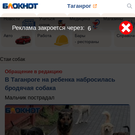
Таганрог
Новости
Учиться
Медицина
Магазины
готов
Реклама закроется через:
6
Авто
Работа
Бары
Справоч
- рестораны
Стаи собак
Обращение в редакцию
В Таганроге на ребенка набросилась
бродячая собака
Мальчик пострадал