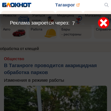
Таганрог
Новости
Учиться
Медицина
Магазины
готов
Реклама закроется через:
6
Авто
Работа
Бары
Справоч
- рестораны
обработка от клещей
Общество
В Таганроге проводится акарицидная
обработка парков
Изменения в режиме работы