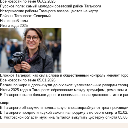
Все новости по теме
06.02.2025
Русское поле: самый молодой советский район Таганрога
Исторические районы Таганрога возвращаются на карту
Районы Таганрога: Северный
Наши проблемы
Итоги года 2025
Блокнот Таганрог: как сила слова и общественный контроль меняют гор
Все новости по теме
05.01.2026
Бегали по жаре и допрыгнули до облаков: увлекательные рекорды тага
Итоги 2025 года в Таганроге: образование между триумфом, ремонтом 
В Таганроге стало больше денег и появилась новая должность: итоги ра
спирт
В Таганроге обнаружили нелегальную «незамерзайку» от трех производ
В Таганроге продлили «сухой закон» на продажу этилового спирта
01.02
В Ростовской области мужчина пытался выкупить цистерну спирта
05.05