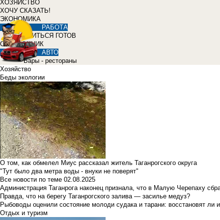
ХОЗЯЙСТВО
ХОЧУ СКАЗАТЬ!
ЭКОНОМИКА
РАБОТА
УЧИТЬСЯ ГОТОВ
СПРАВОЧНИК
АВТО
Бары - рестораны
Хозяйство
Беды экологии
О том, как обмелел Миус рассказал житель Таганрогского округа
"Тут было два метра воды - внуки не поверят"
Все новости по теме
02.08.2025
Администрация Таганрога наконец признала, что в Малую Черепаху сбр
Правда, что на берегу Таганрогского залива — засилье медуз?
Рыбоводы оценили состояние молоди судака и тарани: восстановят ли и
Отдых и туризм