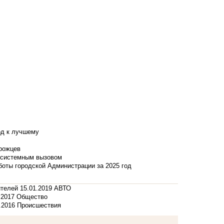
од к лучшему
нрожцев
и системным вызовом
боты городской Администрации за 2025 год
ителей
15.01.2019
АВТО
.2017
Общество
.2016
Происшествия