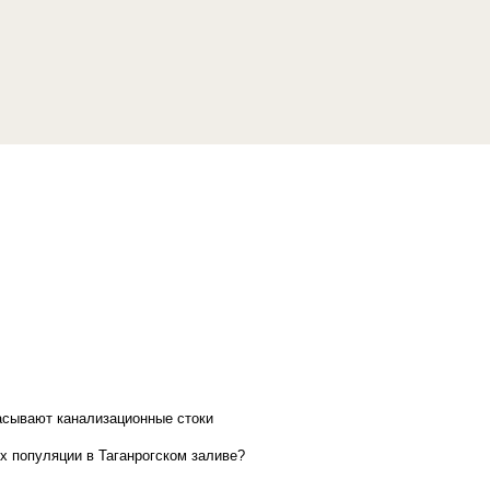
асывают канализационные стоки
х популяции в Таганрогском заливе?