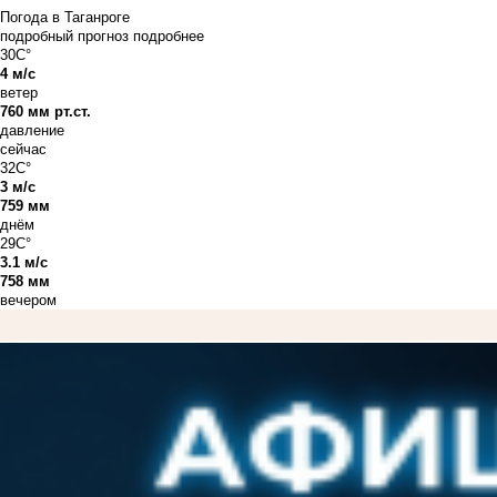
Погода в Таганроге
подробный прогноз
подробнее
30C°
4 м/с
ветер
760 мм рт.ст.
давление
сейчас
32C°
3 м/с
759 мм
днём
29C°
3.1 м/с
758 мм
вечером