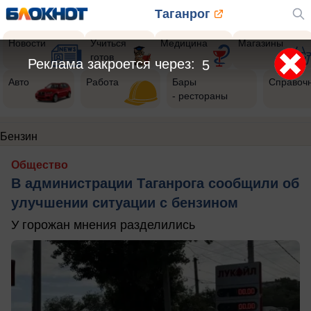
Таганрог
Новости
Учиться
Медицина
Магазины
готов
Реклама закроется через:
3
Авто
Работа
Бары
Справоч
- рестораны
Бензин
Общество
В администрации Таганрога сообщили об
улучшении ситуации с бензином
У горожан мнения разделились