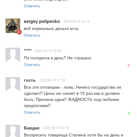
Ответить
sergey pelipenko
2023.09.15 19:15
всë нормально деньги есть
Ответить
*****
2023.09.15 18:09
По полцента в день? Не страшно.
Ответить
-1
гость
2023.09.15 17:33
Все эти отговорки - ложь. Ничего государство не 
сделает!! Цены не снизят в 10 раз как и должно 
быть. Причина одна!! ЖАДНОСТЬ под любыми 
предлогами!!
Ответить
4
Бардак
2023.09.15 15:19
Воскресить товарища Сталина хотя бы на день и 