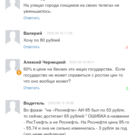
На улицах города гонщиков на своих телегах не 
уменьшилось.
Ответить
Валерий
2023.09.16 11:29
Хочу по 80 рублей
Ответить
-1
Алексей Чернецкий
2023.09.16 08:11
60% в цене на бензин это акциз государства.  Если 
государство не может справиться с ростом цен то 
что оно вообще может?
Ответить
3
Водитель
2023.09.15 19:58
Во фразе  "на «Роснефти» АИ-95 был по 53 рубля, 
то сейчас достигает 65 рублей." ОШИБКА в названии 
- РосТнефть а не Роснефть. На Роснефти цена 95-го 
- 55,74 и она не сильно изменилась - 3 рубля за год 
(это ниже инфляции).