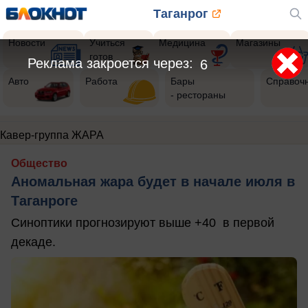
Таганрог
Новости
Учиться
Медицина
Магазины
готов
Реклама закроется через:
6
Авто
Работа
Бары
Справоч
- рестораны
Кавер-группа ЖАРА
Общество
Аномальная жара будет в начале июля в
Таганроге
Синоптики прогнозируют выше +40 в первой
декаде.