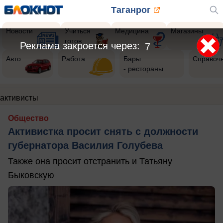
Таганрог
Новости
Учиться
Медицина
Магазины
готов
Реклама закроется через:
6
Авто
Работа
Бары
Справоч
- рестораны
активисты
Общество
Активистка просит снять с должности
губернатора Василия Голубева
Также она просит отстранить и Татьяну
Быковскую