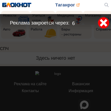
Таганрог
Новости
Учиться
Медицина
Магазины
готов
Реклама закроется через:
6
Авто
Работа
Бары
Справоч
- рестораны
СПЧ
Здесь ничего нет
Реклама на сайте
Вакансии
Контакты
Информация