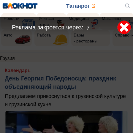
Таганрог
Новости
Учиться
Медицина
Магазины
готов
Реклама закроется через:
7
Авто
Работа
Бары
Справоч
- рестораны
Грузия
Календарь
День Георгия Победоносца: праздник
объединяющий народы
Предлагаем прикоснуться к грузинской культуре
и грузинской кухне