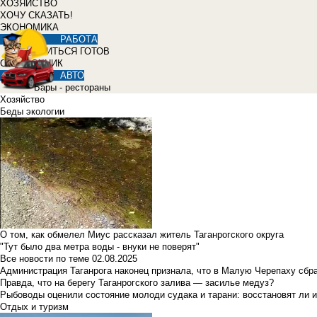
ХОЗЯЙСТВО
ХОЧУ СКАЗАТЬ!
ЭКОНОМИКА
РАБОТА
УЧИТЬСЯ ГОТОВ
СПРАВОЧНИК
АВТО
Бары - рестораны
Хозяйство
Беды экологии
О том, как обмелел Миус рассказал житель Таганрогского округа
"Тут было два метра воды - внуки не поверят"
Все новости по теме
02.08.2025
Администрация Таганрога наконец признала, что в Малую Черепаху сбр
Правда, что на берегу Таганрогского залива — засилье медуз?
Рыбоводы оценили состояние молоди судака и тарани: восстановят ли и
Отдых и туризм