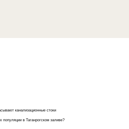
асывают канализационные стоки
х популяции в Таганрогском заливе?