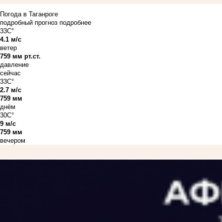
Погода в Таганроге
подробный прогноз
подробнее
33C°
4.1 м/с
ветер
759 мм рт.ст.
давление
сейчас
33C°
2.7 м/с
759 мм
днём
30C°
9 м/с
759 мм
вечером