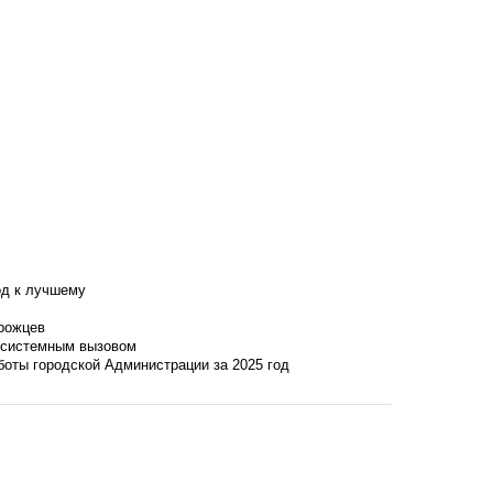
од к лучшему
нрожцев
и системным вызовом
боты городской Администрации за 2025 год