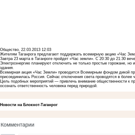
Общество
,
22.03.2013 12:03
Жителям Таганрога предлагают поддержать всемирную акцию «Час Зем
Завтра 23 марта в Таганроге пройдет «Час земли». С 20:30 до 21:30 ве
Электроэнергию планируют отключить не только простые горожане, но 
здания.
Всемирная акция «Час Земли» проводится Всемирным фондом дикой прир
присоединилась Россия. Сейчас отключения света проводятся в более ч
Цель подобных мероприятий — привлечь внимание общественности к пр
осознать ответственность человека перед природой.
Новости на Блoкнoт-Таганрог
Комментарии