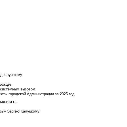
од к лучшему
нрожцев
и системным вызовом
боты городской Администрации за 2025 год
ектом г...
язь» Сергею Калуцкому