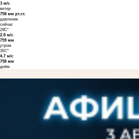
3 м/с
ветер
758 мм рт.ст.
давление
сейчас
29C°
2.8 м/с
759 мм
утром
35C°
4.7 м/с
758 мм
днём