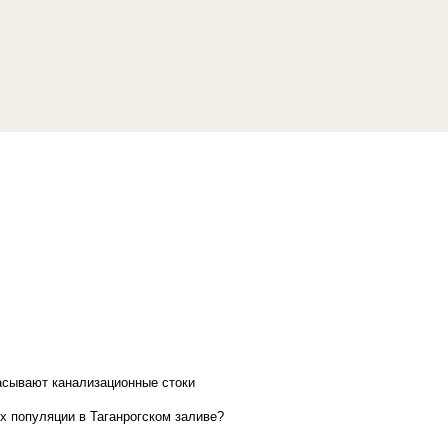
асывают канализационные стоки
х популяции в Таганрогском заливе?