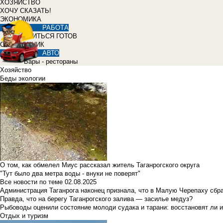
ХОЗЯЙСТВО
ХОЧУ СКАЗАТЬ!
ЭКОНОМИКА
РАБОТА
УЧИТЬСЯ ГОТОВ
СПРАВОЧНИК
АВТО
Бары - рестораны
Хозяйство
Беды экологии
О том, как обмелел Миус рассказал житель Таганрогского округа
"Тут было два метра воды - внуки не поверят"
Все новости по теме
02.08.2025
Администрация Таганрога наконец признала, что в Малую Черепаху сбр
Правда, что на берегу Таганрогского залива — засилье медуз?
Рыбоводы оценили состояние молоди судака и тарани: восстановят ли и
Отдых и туризм