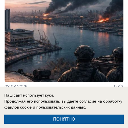
08.08.2026
0
Наш сайт использует куки.
Продолжая его использовать, вы даете согласие на обработку
В России
файлов cookie
и пользовательских данных.
Праздник есть, закона нет: День
ПОНЯТНО
физкультурника предложили