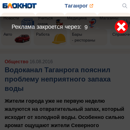
Таганрог
Новости
Учиться
Медицина
Магазины
готов
Реклама закроется через:
6
Авто
Работа
Бары
Справоч
- рестораны
Общество
16.08.2016
Водоканал Таганрога пояснил
проблему неприятного запаха
воды
Жители города уже не первую неделю
жалуются на отвратительный запах, который
исходит от холодной воды. Особенно сильно
аромат ощущают жители Северного