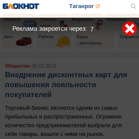
Таганрог
Новости
Учиться
Медицина
Магазины
готов
Реклама закроется через:
4
Авто
Работа
Бары
Справоч
- рестораны
Общество
06.02.2019
Внедрение дисконтных карт для
повышения лояльности
покупателей
Торговый бизнес является одним из самых
прибыльных и распространенных. Огромное
количество предпринимателей выбрали для
себя товары, вышли с ними на рынок,