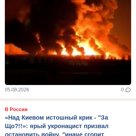
05.08.2026
0
В России
«Над Киевом истошный крик - "За
Що?!!»: ярый укронацист призвал
остановить войну, "иначе сгорит