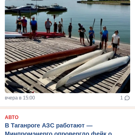
вчера в 15:00
1
АВТО
В Таганроге АЗС работают —
Минпромэнерго опровергло фейк о