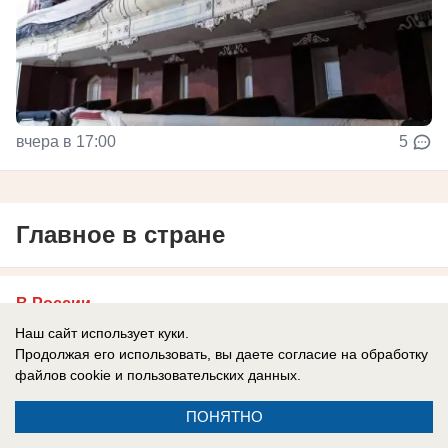
вчера в 17:00
5
Главное в стране
В России
Генералы бегут, армия отступает,
Наш сайт использует куки.
Продолжая его использовать, вы даете согласие на обработку
Зеленский врет: ВСУ больше не
файлов cookie
и пользовательских данных.
испытывают оптимизма
ПОНЯТНО
Эксперты отмечают, что боевой дух украинцев
падает.