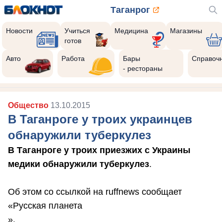
Таганрог
Новости
Учиться
Медицина
Магазины
готов
Авто
Работа
Бары
Справоч
- рестораны
Общество
13.10.2015
В Таганроге у троих украинцев
обнаружили туберкулез
В Таганроге у троих приезжих с Украины
медики обнаружили туберкулез
.
Об этом со ссылкой на ruffnews сообщает
«Русская планета
».