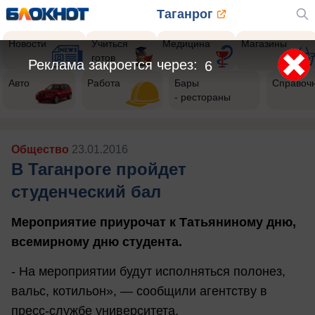
Таганрог
Новости
Учиться
Медицина
Магазины
готов
Реклама закроется через:
3
Авто
Работа
Бары
Справоч
- рестораны
Общество
23.01.2016
В Таганроге пройдет
студенческий бал
Мероприятие приурочат к Татьяниному дню,
всемирному дню студента.
- На мероприятии будут исполняться полонез,
вальс, котильон», — сообщили агентству в
пресс-службе университета.