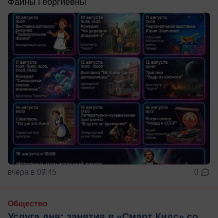
Фаины Георгиевны
вчера в 09:45
0
Общество
Услуга дня: занятия в «Смарт Кидс» со