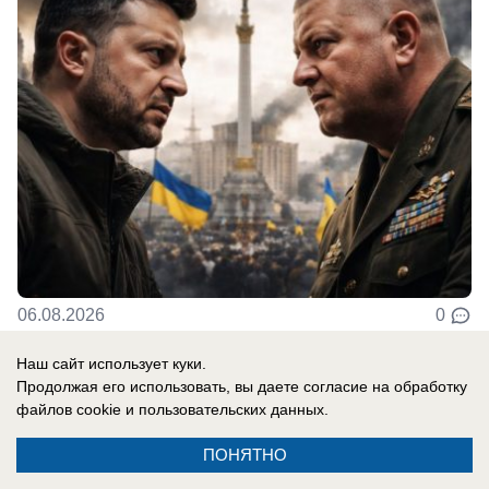
06.08.2026
0
Наш сайт использует куки.
В России
Продолжая его использовать, вы даете согласие на обработку
файлов cookie
и пользовательских данных.
«Нам мешали жить проблемы»: друг
Усольцевых получил загадочное
ПОНЯТНО
сообщение от пропавшей семьи