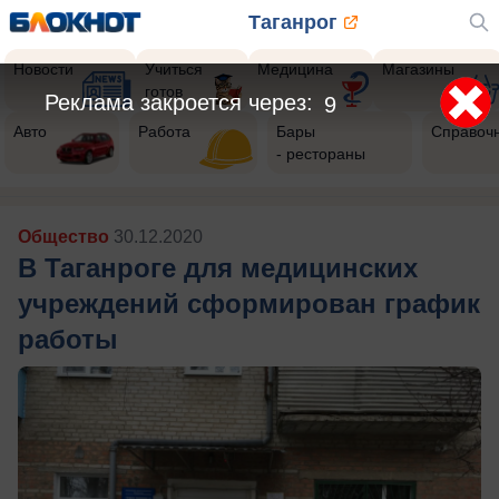
Таганрог
Новости
Учиться
Медицина
Магазины
готов
Реклама закроется через:
7
Авто
Работа
Бары
Справоч
- рестораны
Общество
30.12.2020
В Таганроге для медицинских
учреждений сформирован график
работы