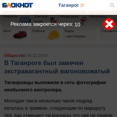
Таганрог
Новости
Учиться
Медицина
Магазины
готов
Реклама закроется через:
7
Авто
Работа
Бары
Справоч
- рестораны
Общество
04.12.2016
В Таганроге был замечен
экстравагантный вагоновожатый
Таганрожцы выложили в сеть фотографии
необычного контролера.
Молодая такса несколько часов подряд
каталась в трамвае, следующим по маршруту
№5. Как отмечают таганрожцы это уже не первое