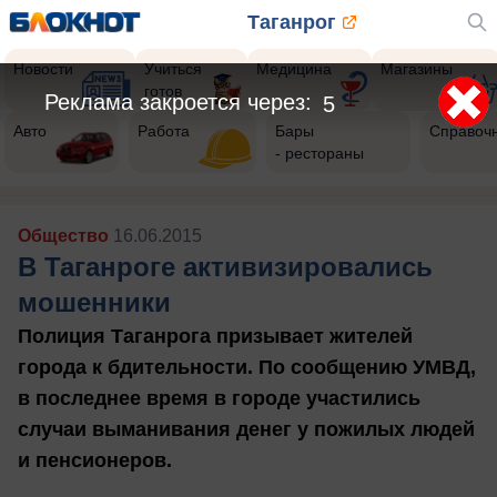
Таганрог
Новости
Учиться
Медицина
Магазины
готов
Реклама закроется через:
3
Авто
Работа
Бары
Справоч
- рестораны
Общество
16.06.2015
В Таганроге активизировались
мошенники
Полиция Таганрога призывает жителей
города к бдительности. По сообщению УМВД,
в последнее время в городе участились
случаи выманивания денег у пожилых людей
и пенсионеров.