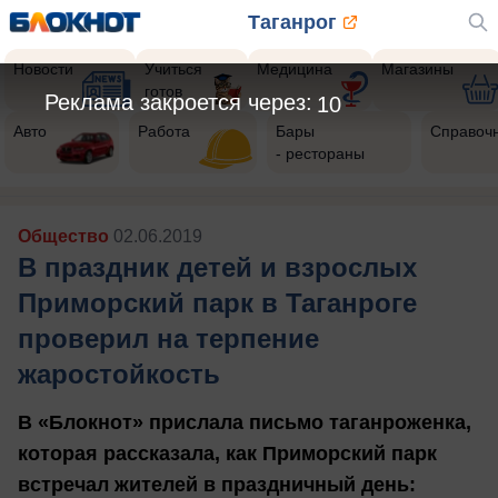
Таганрог
Новости
Учиться
Медицина
Магазины
готов
Реклама закроется через:
7
Авто
Работа
Бары
Справоч
- рестораны
Общество
02.06.2019
В праздник детей и взрослых
Приморский парк в Таганроге
проверил на терпение
жаростойкость
В «Блокнот» прислала письмо таганроженка,
которая рассказала, как Приморский парк
встречал жителей в праздничный день: