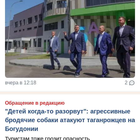
вчера в 12:18
2
Обращение в редакцию
"Детей когда-то разорвут": агрессивные
бродячие собаки атакуют таганрожцев на
Богудонии
Туристам тоже грозит опасность