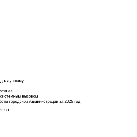
од к лучшему
нрожцев
и системным вызовом
боты городской Администрации за 2025 год
учева