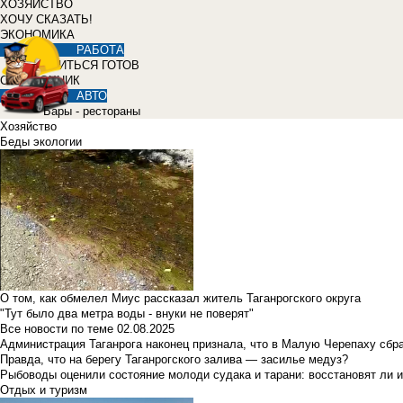
ХОЗЯЙСТВО
ХОЧУ СКАЗАТЬ!
ЭКОНОМИКА
РАБОТА
УЧИТЬСЯ ГОТОВ
СПРАВОЧНИК
АВТО
Бары - рестораны
Хозяйство
Беды экологии
О том, как обмелел Миус рассказал житель Таганрогского округа
"Тут было два метра воды - внуки не поверят"
Все новости по теме
02.08.2025
Администрация Таганрога наконец признала, что в Малую Черепаху сбр
Правда, что на берегу Таганрогского залива — засилье медуз?
Рыбоводы оценили состояние молоди судака и тарани: восстановят ли и
Отдых и туризм