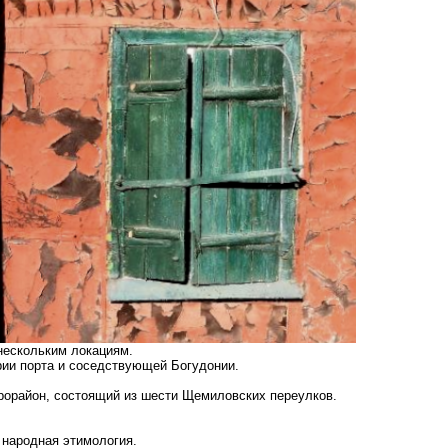
 нескольким локациям.
рии порта и
соседствующей Богудонии.
рорайон, состоящий из шести Щемиловских переулков.
о народная этимология.