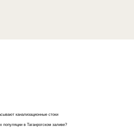
асывают канализационные стоки
х популяции в Таганрогском заливе?