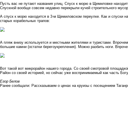
Пусть вас не путают названия улиц. Спуск к морю в Щемиловке находит
Спускной вообще совсем недавно перекрыли кучей строительного мусор
А спуск к морю находится в 3-м Щемиловском переулке. Как и спуски н
старых корабельных трапов:
А пляж внизу используется и местными жителями и туристами. Впрочем, 
большие камни (остатки берегоукрепления). Можно разбить ноги. Впроче
Вот такой вот микрорайон нашего города. Со своей смотровой площадко
Район со своей историей, но сейчас уже воспринимаемый как часть Бог
Егор Белов
Ранее сообщали:
Рассказываем о ценах на круизы с посещением Таганр