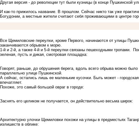
Другая версия - до революции тут были кузницы (в конце Пушкинской ул
И как-то прижилось название. В прошлом. Сейчас никто так уже практиче
Богудонии, а местные жители считают себя проживающими в центре го
Все Щемиловские переулки, кроме Первого, начинаются от улицы Пушкин
заканчиваются обрывом к морю.
1-й и 2-й, а также 4-й и 5-й переулки связаны пешеходными тропами. По
зеленая, пусть и дикая, смотровая площадка:
Говорят, раньше, до обрушения берега, вдоль всего обрыва можно было
параллельно улице Пушкинской.
А сейчас, остались лишь ее маленькие кусочки. Быть может - городская 
впечатляет.
Похоже, это самый большой овраг в городе:
Заснять его целиком не получается, он действительно весьма широк:
Архитектурно улочки Щемиловки похожи на улицы в предместьях Таганрог
излишеств в облике: