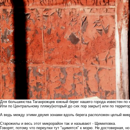
Для большинства Таганрожцев южный берег нашего города известен по
Или по
Центральному пляжу
(который до сих пор закрыт) или по террито
А ведь между этими двумя зонами вдоль берега расположен целый мик
Старожилы и весь этот микрорайон так и называют - Щемиловка.
Говорят, потому что переулки тут "щимятся" к морю. Не достоверная, н