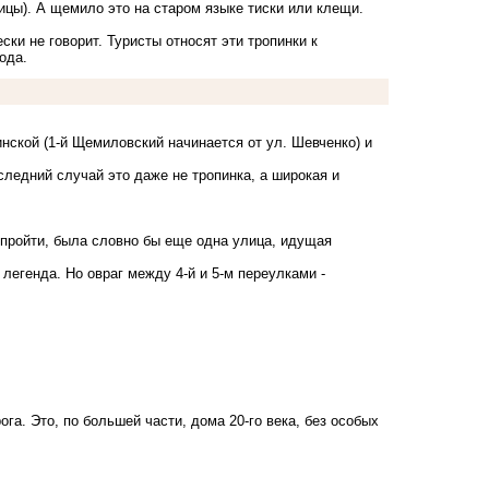
ицы). А щемило это на старом языке тиски или клещи.
ски не говорит. Туристы относят эти тропинки к
рода.
ской (1-й Щемиловский начинается от ул. Шевченко) и
следний случай это даже не тропинка, а широкая и
 пройти, была словно бы еще одна улица, идущая
легенда. Но овраг между 4-й и 5-м переулками -
а. Это, по большей части, дома 20-го века, без особых