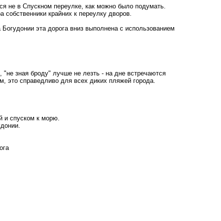
ся не в Спускном переулке, как можно было подумать.
а собственники крайних к переулку дворов.
а Богудонии эта дорога вниз выполнена с использованием
"не зная броду" лучше не лезть - на дне встречаются
м, это справедливо для всех диких пляжей города.
й и спуском к морю.
удонии.
ога