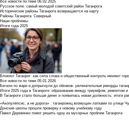
Все новости по теме
06.02.2025
Русское поле: самый молодой советский район Таганрога
Исторические районы Таганрога возвращаются на карту
Районы Таганрога: Северный
Наши проблемы
Итоги года 2025
Блокнот Таганрог: как сила слова и общественный контроль меняют гор
Все новости по теме
05.01.2026
Бегали по жаре и допрыгнули до облаков: увлекательные рекорды тага
Итоги 2025 года в Таганроге: образование между триумфом, ремонтом 
В Таганроге стало больше денег и появилась новая должность: итоги ра
«Акопулёпсис, а не дорога» : таганрожец возмущен латками по улице Ч
Донские школы прошли проверку к новому учебному году
Павел Деревянко помог решить одну из мусорных проблем Таганрога