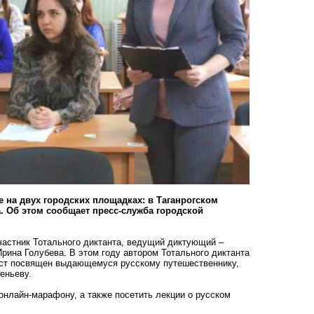
е на двух городских площадках: в Таганрогском
ва. Об этом сообщает пресс-служба городской
частник Тотального диктанта, ведущий диктующий –
рина Голубева. В этом году автором Тотального диктанта
екст посвящен выдающемуся русскому путешественнику,
еньеву.
онлайн-марафону, а также посетить лекции о русском