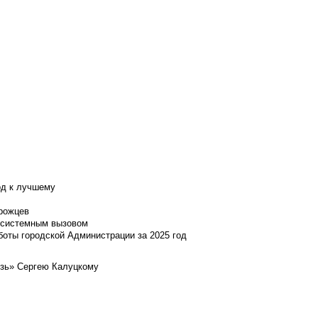
од к лучшему
нрожцев
и системным вызовом
боты городской Администрации за 2025 год
язь» Сергею Калуцкому