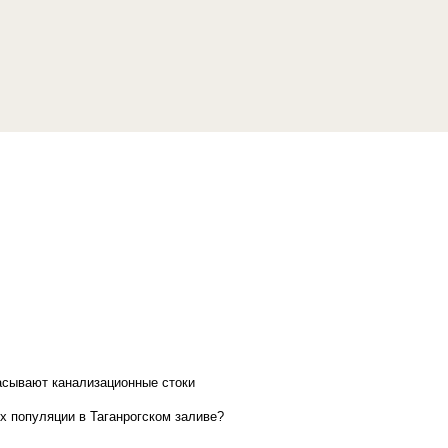
асывают канализационные стоки
х популяции в Таганрогском заливе?