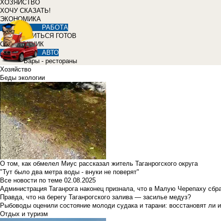
ХОЗЯЙСТВО
ХОЧУ СКАЗАТЬ!
ЭКОНОМИКА
РАБОТА
УЧИТЬСЯ ГОТОВ
СПРАВОЧНИК
АВТО
Бары - рестораны
Хозяйство
Беды экологии
О том, как обмелел Миус рассказал житель Таганрогского округа
"Тут было два метра воды - внуки не поверят"
Все новости по теме
02.08.2025
Администрация Таганрога наконец признала, что в Малую Черепаху сбр
Правда, что на берегу Таганрогского залива — засилье медуз?
Рыбоводы оценили состояние молоди судака и тарани: восстановят ли и
Отдых и туризм