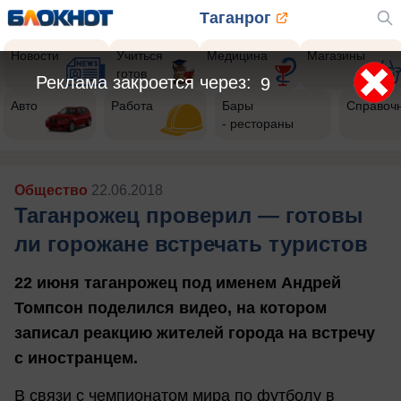
Таганрог
Новости
Учиться
Медицина
Магазины
готов
Реклама закроется через:
7
Авто
Работа
Бары
Справоч
- рестораны
Общество
22.06.2018
Таганрожец проверил — готовы
ли горожане встречать туристов
22 июня таганрожец под именем Андрей
Томпсон поделился видео, на котором
записал реакцию жителей города на встречу
с иностранцем.
В связи с чемпионатом мира по футболу в