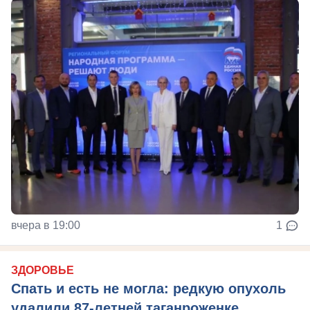
вчера в 19:00
1
ЗДОРОВЬЕ
Спать и есть не могла: редкую опухоль
удалили 87-летней таганроженке