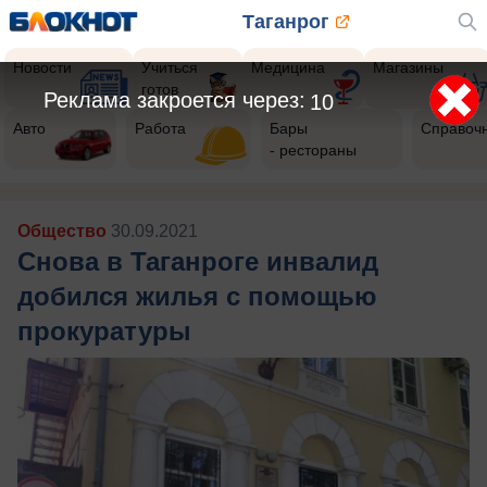
Таганрог
Новости
Учиться
Медицина
Магазины
готов
Реклама закроется через:
7
Авто
Работа
Бары
Справоч
- рестораны
Общество
30.09.2021
Снова в Таганроге инвалид
добился жилья с помощью
прокуратуры