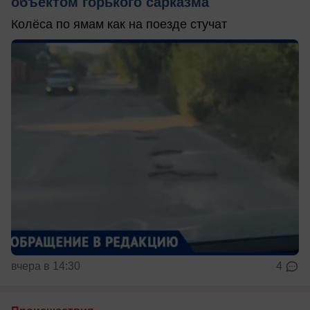
объектом горького сарказма
Колёса по ямам как на поезде стучат
вчера в 14:30
4