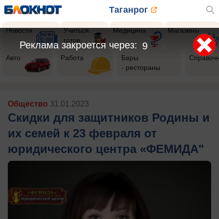
Таганрог
Новости
Учиться
Медицина
Магазины
готов
Реклама закроется через:
6
Авто
Работа
Бары
Справоч
- рестораны
Общество
31.01.2023
Скидки для защитников Родины и
их семей к 23 февраля от
юридического центра «ФЕМИДА"