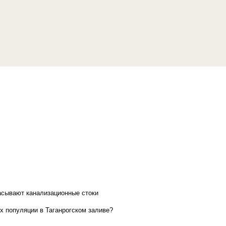
асывают канализационные стоки
х популяции в Таганрогском заливе?