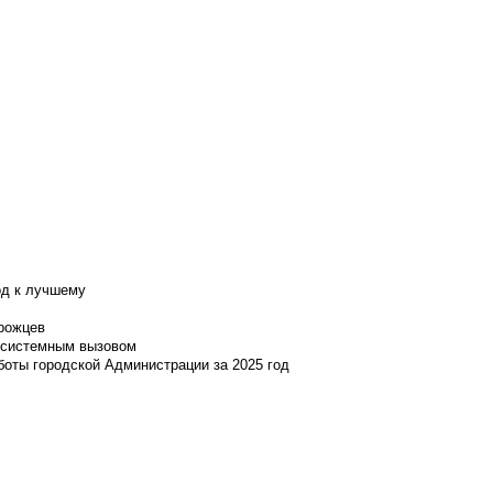
од к лучшему
нрожцев
и системным вызовом
боты городской Администрации за 2025 год