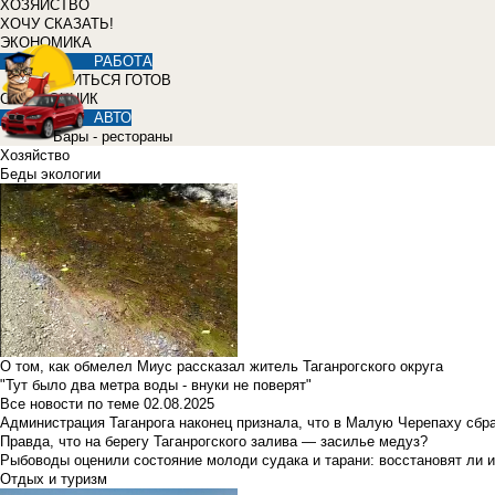
ХОЗЯЙСТВО
ХОЧУ СКАЗАТЬ!
ЭКОНОМИКА
РАБОТА
УЧИТЬСЯ ГОТОВ
СПРАВОЧНИК
АВТО
Бары - рестораны
Хозяйство
Беды экологии
О том, как обмелел Миус рассказал житель Таганрогского округа
"Тут было два метра воды - внуки не поверят"
Все новости по теме
02.08.2025
Администрация Таганрога наконец признала, что в Малую Черепаху сбр
Правда, что на берегу Таганрогского залива — засилье медуз?
Рыбоводы оценили состояние молоди судака и тарани: восстановят ли и
Отдых и туризм