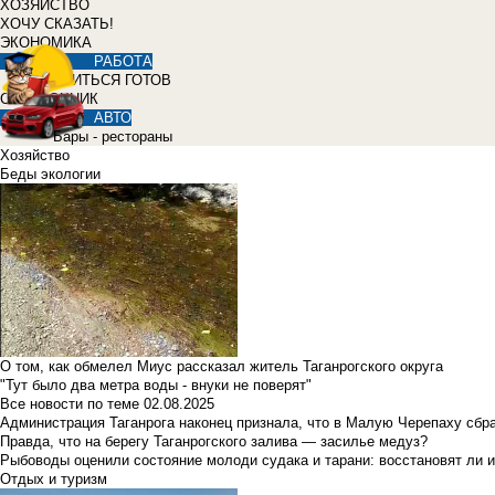
ХОЗЯЙСТВО
ХОЧУ СКАЗАТЬ!
ЭКОНОМИКА
РАБОТА
УЧИТЬСЯ ГОТОВ
СПРАВОЧНИК
АВТО
Бары - рестораны
Хозяйство
Беды экологии
О том, как обмелел Миус рассказал житель Таганрогского округа
"Тут было два метра воды - внуки не поверят"
Все новости по теме
02.08.2025
Администрация Таганрога наконец признала, что в Малую Черепаху сбр
Правда, что на берегу Таганрогского залива — засилье медуз?
Рыбоводы оценили состояние молоди судака и тарани: восстановят ли и
Отдых и туризм