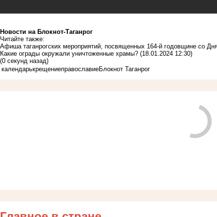
Новости на Блoкнoт-Таганрог
Читайте также:
Афиша таганрогских мероприятий, посвященных 164-й годовщине со Дн
Какие ограды окружали уничтоженные храмы?
(18.01.2024 12:30)
(0 секунд назад)
календарь
крещение
православие
Блокнот Таганрог
Главное в стране