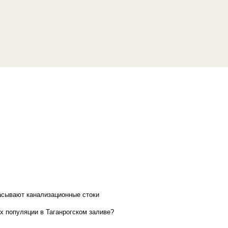
асывают канализационные стоки
х популяции в Таганрогском заливе?