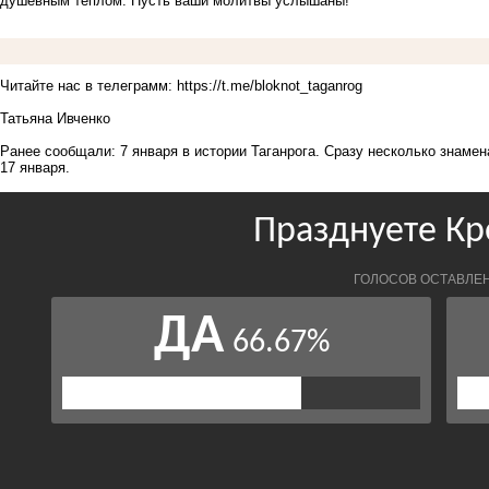
душевным теплом. Пусть ваши молитвы услышаны!
Читайте нас в телеграмм:
https://t.me/bloknot_taganrog
Татьяна Ивченко
Ранее сообщали:
7 января в истории Таганрога
. Сразу несколько знамен
17 января.