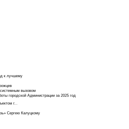
од к лучшему
нрожцев
и системным вызовом
боты городской Администрации за 2025 год
ектом г...
язь» Сергею Калуцкому