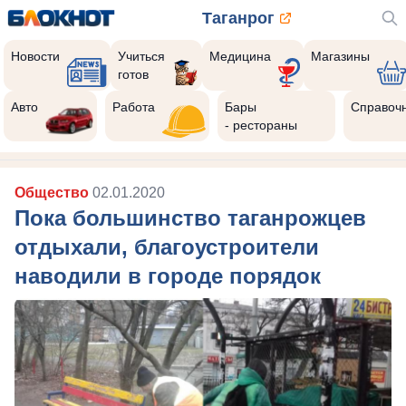
Таганрог
Новости
Учиться
Медицина
Магазины
готов
Авто
Работа
Бары
Справоч
- рестораны
Общество
02.01.2020
Пока большинство таганрожцев
отдыхали, благоустроители
наводили в городе порядок