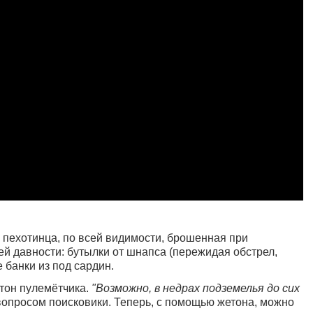
о пехотинца, по всей видимости, брошенная при
ей давности: бутылки от шнапса (пережидая обстрел,
 банки из под сардин.
етон пулемётчика.
"Возможно, в недрах подземелья до сих
вопросом поисковики. Теперь, с помощью жетона, можно