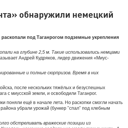
нта» обнаружили немецкий
 раскопали под Таганрогом подземные укрепления
пали на глубине 2,5 м. Такие использовались немцами
казывает Андрей Кудряков, лидер движения «Миус-
нированные и полные сюрпризов. Время в них
 войска, после нескольких тяжёлых и безуспешных
га с миусской земли, и освободили Таганрог.
ики поняли ещё в начале лета. Но раскопки смогли начать
о района убрали урожай (бункер "спал" под хлебным
олго обстреливать вражеские позиции из