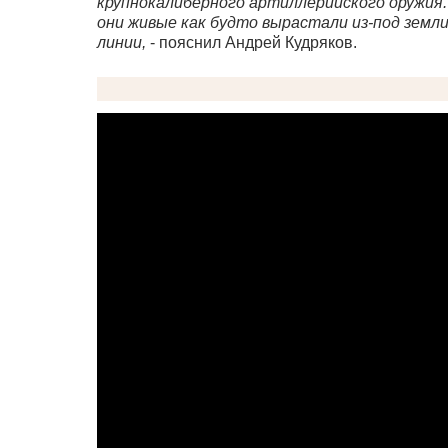
крупнокалиберного артиллерийского оружия.
они живые как будто вырастали из-под земли
линии,
- пояснил Андрей Кудряков.