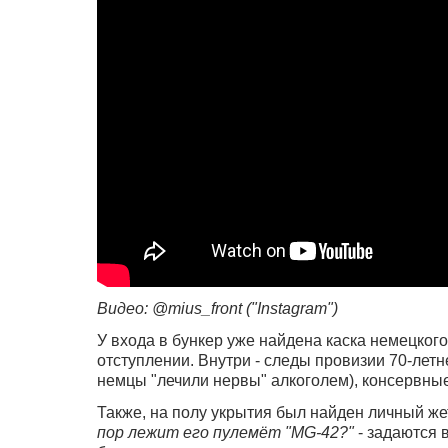
Видео: @mius_front ("Instagram")
У входа в бункер уже найдена каска немецког
отступлении. Внутри - следы провизии 70-летн
немцы "лечили нервы" алкоголем), консервные
Также, на полу укрытия был найден личный ж
пор лежит его пулемёт "MG-42?"
- задаются 