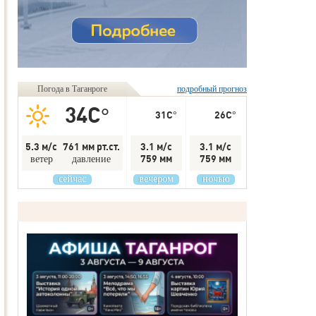
Погода в Таганроге
подробный прогноз
34C°
31C°
26C°
5.3 м/с
761 мм рт.ст.
3.1 м/с
3.1 м/с
759 мм
759 мм
ветер
давление
сейчас
вечером
ночью