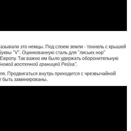
 называли это немцы. Под слоем земли - тоннель с крышей
буквы "V". Оцинкованную сталь для "лисьих нор"
 Европу. Так важно им было удержать оборонительную
"новой восточной границей Рейха".
ля. Продвигаться внутрь приходится с чрезвычайной
т быть заминированы.