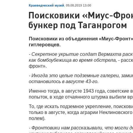
Краеведческий музей
,
09.08.2019 13:00
Поисковики «Миус-Фро
бункер под Таганрогом
Поисковики из объединения «Миус-Фронт»
гитлеровцев.
- Секретное укрытие солдат Вермахта раско
как бомбоубежища во время обстрела,
- расс
фронт».
- Иногда это целые подземные галереи, зами
остановилось в августе 43-го.
Именно тогда, в августе 1943 года, советские
попыток, в ходе отчаянного штурма выбили вра
То, где искать подземное укрепление, поисков
только в августе, когда аграрии Неклиновског
полем).
- Фронтовики нам рассказывали, что могли д