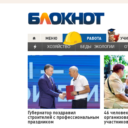
МЕНЮ
РАБОТА
УЧИ
ХОЗЯЙСТВО
БЕДЫ ЭКОЛОГИИ
О
Губернатор поздравил
46 человек
строителей с профессиональным
организова
праздником
участников