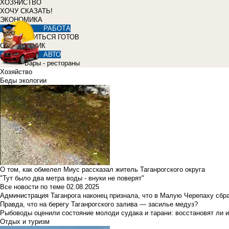
ХОЗЯЙСТВО
ХОЧУ СКАЗАТЬ!
ЭКОНОМИКА
РАБОТА
УЧИТЬСЯ ГОТОВ
СПРАВОЧНИК
АВТО
Бары - рестораны
Хозяйство
Беды экологии
О том, как обмелел Миус рассказал житель Таганрогского округа
"Тут было два метра воды - внуки не поверят"
Все новости по теме
02.08.2025
Администрация Таганрога наконец признала, что в Малую Черепаху сбр
Правда, что на берегу Таганрогского залива — засилье медуз?
Рыбоводы оценили состояние молоди судака и тарани: восстановят ли и
Отдых и туризм