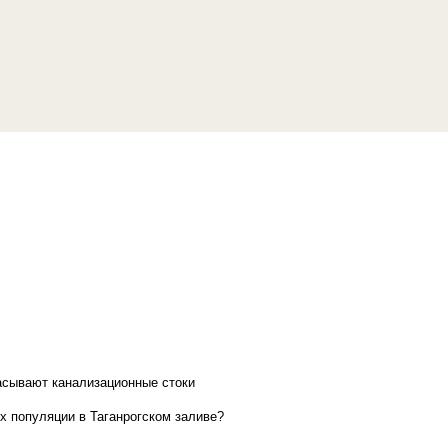
асывают канализационные стоки
х популяции в Таганрогском заливе?