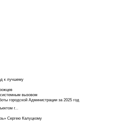
од к лучшему
нрожцев
и системным вызовом
боты городской Администрации за 2025 год
ектом г...
язь» Сергею Калуцкому