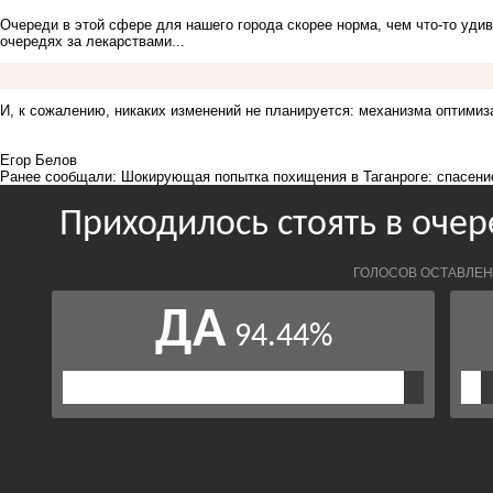
Очереди в этой сфере для нашего города скорее норма, чем что-то уди
очередях за лекарствами
...
И, к сожалению, никаких изменений не планируется: механизма оптимиз
Егор Белов
Ранее сообщали:
Шокирующая попытка похищения в Таганроге: спасени