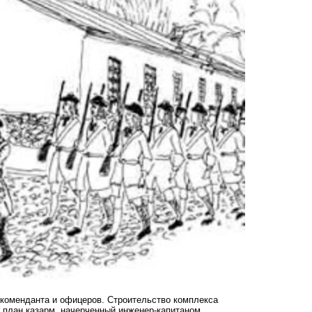
я коменданта и офицеров. Строительство комплекса
й план казарм, начерченный инженер-капитаном