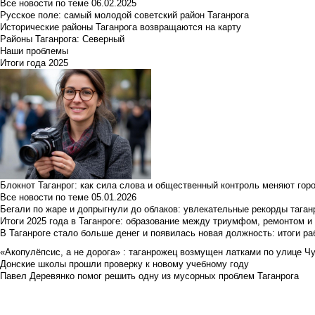
Все новости по теме
06.02.2025
Русское поле: самый молодой советский район Таганрога
Исторические районы Таганрога возвращаются на карту
Районы Таганрога: Северный
Наши проблемы
Итоги года 2025
Блокнот Таганрог: как сила слова и общественный контроль меняют гор
Все новости по теме
05.01.2026
Бегали по жаре и допрыгнули до облаков: увлекательные рекорды тага
Итоги 2025 года в Таганроге: образование между триумфом, ремонтом 
В Таганроге стало больше денег и появилась новая должность: итоги ра
«Акопулёпсис, а не дорога» : таганрожец возмущен латками по улице Ч
Донские школы прошли проверку к новому учебному году
Павел Деревянко помог решить одну из мусорных проблем Таганрога