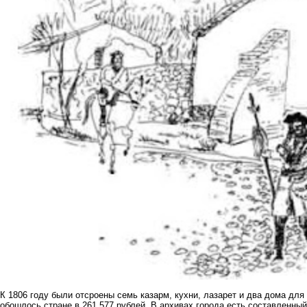
К 1806 году были отсроены семь казарм, кухни, лазарет и два дома дл
обошлось стране в 261 577 рублей. В архивах города есть составленны