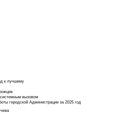
од к лучшему
нрожцев
и системным вызовом
боты городской Администрации за 2025 год
учева