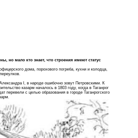
ы, но мало кто знает, что строения имеют статус
фицерского дома, порохового погреба, кухни и колодца,
переулков.
лександра I, в народе ошибочно зовут Петровскими. К
тельство казарм началось в 1803 году, когда в Таганрог
дат перевели с целью образования в городе Таганрогского
зарм.