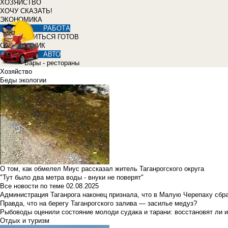
ХОЗЯЙСТВО
ХОЧУ СКАЗАТЬ!
ЭКОНОМИКА
РАБОТА
УЧИТЬСЯ ГОТОВ
СПРАВОЧНИК
АВТО
Бары - рестораны
Хозяйство
Беды экологии
О том, как обмелел Миус рассказал житель Таганрогского округа
"Тут было два метра воды - внуки не поверят"
Все новости по теме
02.08.2025
Администрация Таганрога наконец признала, что в Малую Черепаху сбр
Правда, что на берегу Таганрогского залива — засилье медуз?
Рыбоводы оценили состояние молоди судака и тарани: восстановят ли и
Отдых и туризм