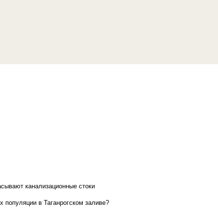
асывают канализационные стоки
х популяции в Таганрогском заливе?