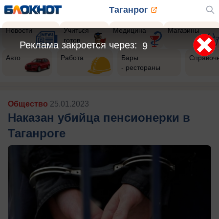
Таганрог
Новости
Учиться
Медицина
Магазины
готов
Реклама закроется через:
7
Авто
Работа
Бары
Справоч
- рестораны
Общество
25.01.2023
Наказан убийца пенсионерки в
Таганроге